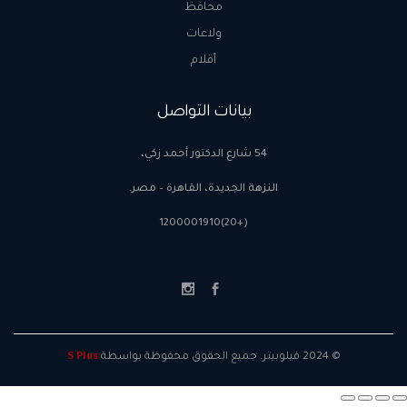
محافظ
ولاعات
أقلام
بيانات التواصل
54 شارع الدكتور أحمد زكي،
النزهة الجديدة، القاهرة – مصر.
(+20)1200001910
© 2024 فيلوبيتر. جميع الحقوق محفوظة بواسطة
S Plus