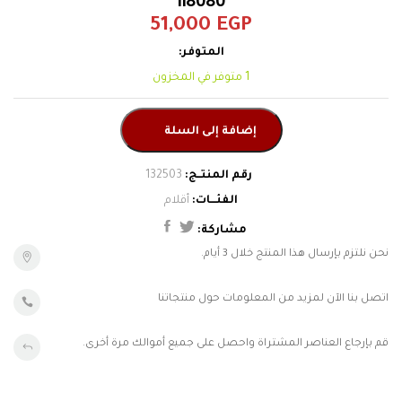
118080
أزرار الأكمام
فيرساس فيرساتشي
51,000
EGP
خواتم
جي شوك
حزام
هوجو بوص
إضافة إلى السلة
شنط
شيروتي
أقلام
إسورة
موريلاتو
نحن نلتزم بإرسال هذا المنتج خلال 3 أيام.
ديبون
السلاسل
اتصل بنا الآن لمزيد من المعلومات حول منتجاتنا
الحلقان
لامارتينا
قم بإرجاع العناصر المشتراة واحصل على جميع أموالك مرة أخرى.
لامبورجيني