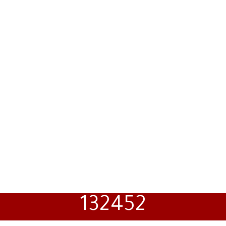
132452