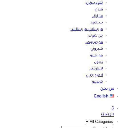
كلود بيرنارد
فندي
مازاراتي
سيكتور
فيرساس فيرساتشي
جي شوك
هوجو بوص
شيروتي
موريلاتو
ديبون
لامارتينا
لامبورجيني
كاندينو
من نحن
English
0
0
EGP