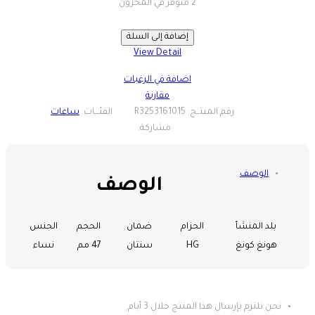
إضافة إلى السلة
View Detail
اضافة في الرغبات
مقارنة
ساعات
الوصف
الوصف
بلد المنشأ
الحزام
ضمان
الحجم
الجنس
هونغ كونغ
HG
سنتان
47 مم
نساء
نحن نلتزم بإرسال هذا المنتج خلال 3 أيام.