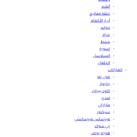
أقلام
حلقة مفاتيح
أزرار الأكمام
خواتم
حزام
شنط
إسورة
السلاسل
الحلقان
الماركات
مون بلو
جاجوار
كلود بيرنارد
فندي
مازاراتي
سيكتور
فيرساس فيرساتشي
جي شوك
هوجو بوص