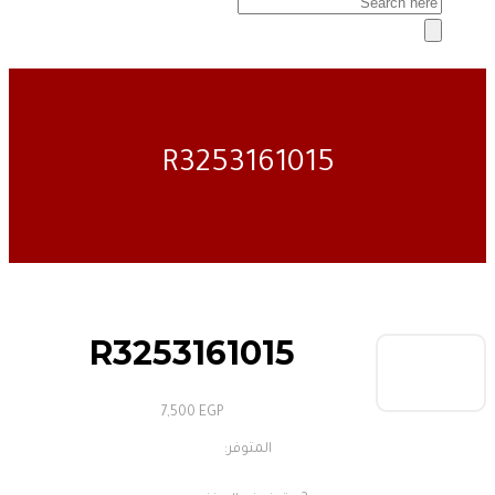
R3253161015
R3253161015
7,500
EGP