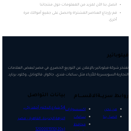
اتصل بنا الآن لمزيد من المعلومات حول منتجاتنا
قم بإرجاع العناصر المشتراة واحصل على جميع أموالك مرة
أخرى.
فيلوباتير
تفتخر شركة فيلوباتير بالإعلان عن التوزيع الحصري في مصر لبعض العلامات
التجارية السويسرية للأزياء مثل ساعات فندي، جاكوار، فاكونابل، وكلود برنارد.
بيانات التواصل
روابط سريــة
الاقســـام
54 شارع الدكتور أحمد زكي،
من نحن
اكسسوارات
اتصل بنا
ساعات
النزهة الجديدة، القاهرة – مصر.
محافظ
(+20)1200001910