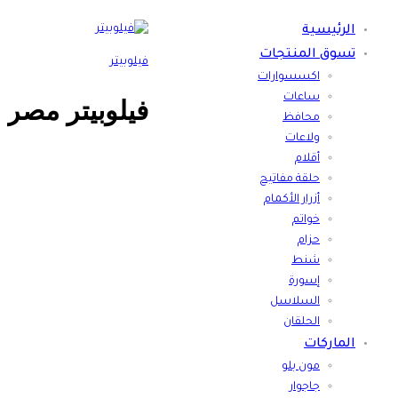
الرئيسية
تسوق المنتجات
فيلوبيتر
اكسسوارات
ساعات
فيلوبيتر مصر
محافظ
ولاعات
أقلام
حلقة مفاتيح
أزرار الأكمام
خواتم
حزام
شنط
إسورة
السلاسل
الحلقان
الماركات
مون بلو
جاجوار