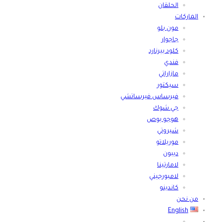
الحلقان
الماركات
مون بلو
جاجوار
كلود بيرنارد
فندي
مازاراتي
سيكتور
فيرساس فيرساتشي
جي شوك
هوجو بوص
شيروتي
موريلاتو
ديبون
لامارتينا
لامبورجيني
كاندينو
من نحن
English