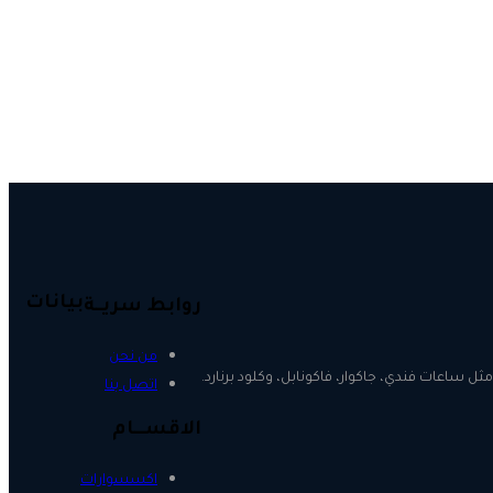
بيانات
روابط سريــة
من نحن
ل ساعات فندي، جاكوار، فاكونابل، وكلود برنارد.
اتصل بنا
الاقســـام
اكسسوارات