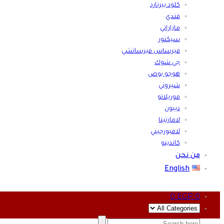
كلود بيرنارد
فندي
مازاراتي
سيكتور
فيرساس فيرساتشي
جي شوك
هوجو بوص
شيروتي
موريلاتو
ديبون
لامارتينا
لامبورجيني
كاندينو
من نحن
English
0
EGP
0