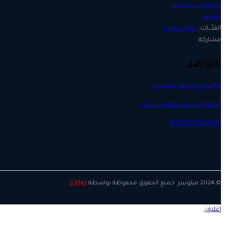
quantity
اضافة في الرغبات
مقارنة
حلقة مفاتيح
التواصل
54 شارع الدكتور أحمد زكي،
النزهة الجديدة، القاهرة – مصر.
(+20)1200001910
© 2024 فيلوبيتر. جميع الحقوق محفوظة بواسطة
S Plus