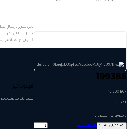
نحن نلتزم بإرسال هذا المن
اتصل بنا الآن لمزيد 
قم بإرجاع العناصر ال
199386
فيلوباتير
16,500
EGP
تفتخر شركة فيلوباتير 
199386
إضافة إلى السلة
View Detail