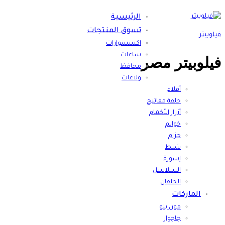
الرئيسية
تسوق المنتجات
فيلوبيتر
اكسسوارات
ساعات
فيلوبيتر مصر
محافظ
ولاعات
أقلام
حلقة مفاتيح
أزرار الأكمام
خواتم
حزام
شنط
إسورة
السلاسل
الحلقان
الماركات
مون بلو
جاجوار