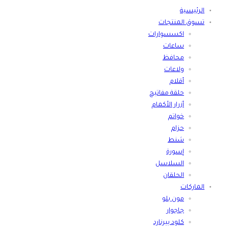
الرئيسية
تسوق المنتجات
اكسسوارات
ساعات
محافظ
ولاعات
أقلام
حلقة مفاتيح
أزرار الأكمام
خواتم
حزام
شنط
إسورة
السلاسل
الحلقان
الماركات
مون بلو
جاجوار
كلود بيرنارد