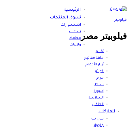
الرئيسية
تسوق المنتجات
فيلوبيتر
اكسسوارات
ساعات
فيلوبيتر مصر
محافظ
ولاعات
أقلام
حلقة مفاتيح
أزرار الأكمام
خواتم
حزام
شنط
إسورة
السلاسل
الحلقان
الماركات
مون بلو
جاجوار