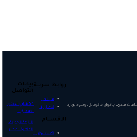
بيانات
روابط سريــة
التواصل
من نحن
54 شارع الدكتور
ت فندي، جاكوار، فاكونابل، وكلود برنارد.
اتصل بنا
أحمد زكي،
الاقســـام
النزهة الجديدة،
القاهرة – مصر.
اكسسوارات