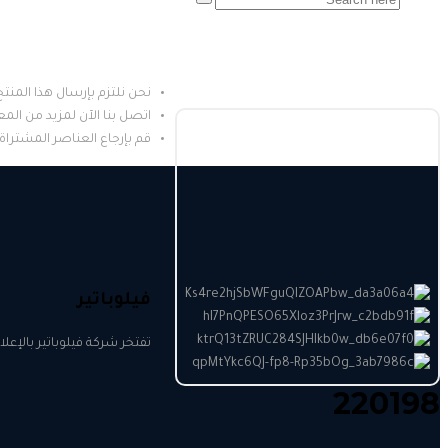
نحن نلتزم بإرسال هذا المنتج خلال
اتصل بنا الآن لمزيد من الم
قم بإرجاع العناصر المشترا
فيلوباتير
تفتخر شركة فيلوباتير بالإعل
220198