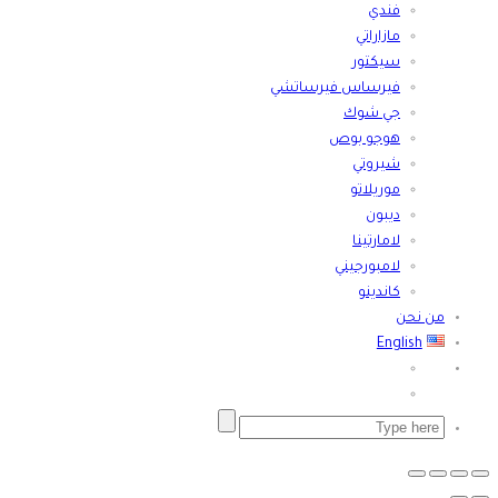
فندي
مازاراتي
سيكتور
فيرساس فيرساتشي
جي شوك
هوجو بوص
شيروتي
موريلاتو
ديبون
لامارتينا
لامبورجيني
كاندينو
من نحن
English