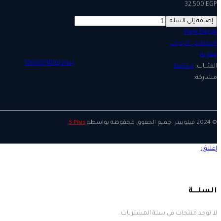
32,500
EGP
220198
إضافة إلى السلة
quantity
View Detail
اضافة في الرغبات
مقارنة
(+20)1200001910
محافظ
© 2024 فيلوبيتر. جميع الحقوق محفوظة بواسطة
S Plus
لا توجد منتجات في سلة المشتريات.