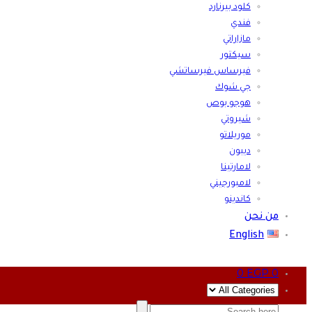
كلود بيرنارد
فندي
مازاراتي
سيكتور
فيرساس فيرساتشي
جي شوك
هوجو بوص
شيروتي
موريلاتو
ديبون
لامارتينا
لامبورجيني
كاندينو
من نحن
English
0
EGP
0