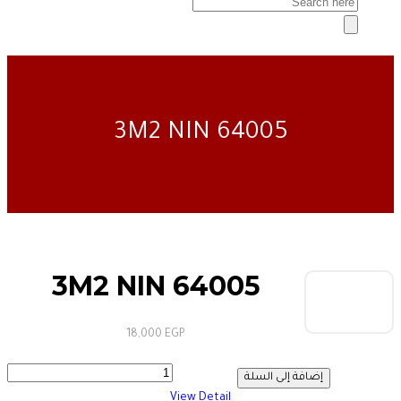
64005 3M2 NIN
64005 3M2 NIN
18,000
EGP
64005
إضافة إلى السلة
3M2
View Detail