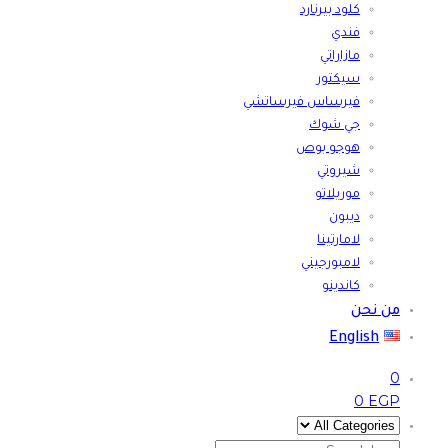
كلود بيرنارد
فندي
مازاراتي
سيكتور
فيرساس فيرساتشي
جي شوك
هوجو بوص
شيروتي
موريلاتو
ديبون
لامارتينا
لامبورجيني
كاندينو
من نحن
English
0
0
EGP