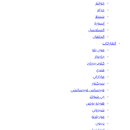
خواتم
حزام
شنط
إسورة
السلاسل
الحلقان
الماركات
مون بلو
جاجوار
كلود بيرنارد
فندي
مازاراتي
سيكتور
فيرساس فيرساتشي
جي شوك
هوجو بوص
شيروتي
موريلاتو
ديبون