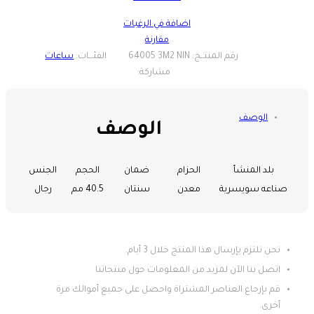
NIN
اضافة في الرغبات
quantity
مقارنة
ساعات
الوصف
الوصف
بلد المنشأ
الحزام
ضمان
الحجم
الجنس
صناعه سويسرية
معدن
سنتان
40.5 مم
رجال
نحن نلتزم بإرسال هذا المنتج خلال 3 أيام.
اتصل بنا الآن لمزيد من المعلومات حول منتجاتنا
قم بإرجاع العناصر المشتراة واحصل على جميع أموالك مرة
أخرى.