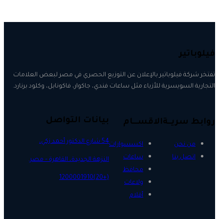
فيلوباتير
تفتخر شركة فيلوباتير بالإعلان عن التوزيع الحصري في مصر لبعض العلامات
التجارية السويسرية للأزياء مثل ساعات فندي، جاكوار، فاكونابل، وكلود برنارد.
بيانات التواصل
روابط سريــة
الاقســـام
54 شارع الدكتور أحمد زكي،
من نحن
اكسسوارات
اتصل بنا
ساعات
النزهة الجديدة، القاهرة – مصر.
محافظ
(+20)1200001910
ولاعات
أقلام