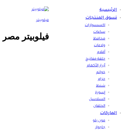
الرئيسية
تسوق المنتجات
فيلوبيتر
اكسسوارات
ساعات
فيلوبيتر مصر
محافظ
ولاعات
أقلام
حلقة مفاتيح
أزرار الأكمام
خواتم
حزام
شنط
إسورة
السلاسل
الحلقان
الماركات
مون بلو
جاجوار