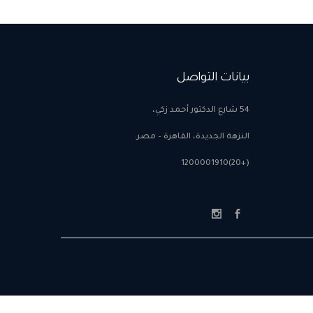
كاندينو
بيانات التواصل
54 شارع الدكتور أحمد زكي،
النزهة الجديدة، القاهرة – مصر.
(+20)1200001910