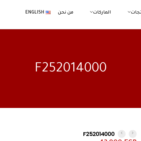
جات
الماركات
من نحن
ENGLISH
F252014000
F252014000