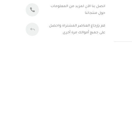
أزرار الأكمام
فيرساس فيرساتشي
اتصل بنا الآن لمزيد من المعلومات
حول منتجاتنا
خواتم
جي شوك
قم بإرجاع العناصر المشتراة واحصل
على جميع أموالك مرة أخرى.
حزام
هوجو بوص
شنط
شيروتي
إسورة
موريلاتو
ديبون
السلاسل
الحلقان
لامارتينا
لامبورجيني