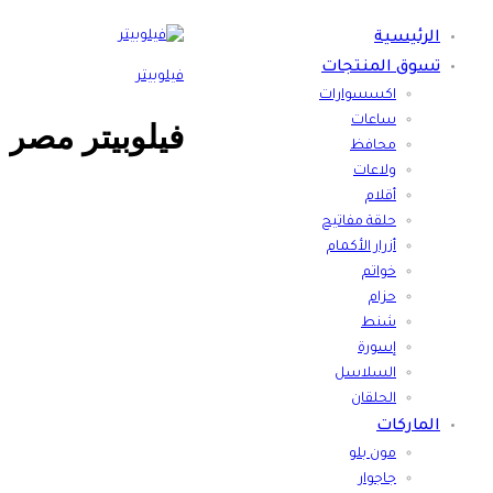
الرئيسية
تسوق المنتجات
فيلوبيتر
اكسسوارات
ساعات
فيلوبيتر مصر
محافظ
ولاعات
أقلام
حلقة مفاتيح
أزرار الأكمام
خواتم
حزام
شنط
إسورة
السلاسل
الحلقان
الماركات
مون بلو
جاجوار