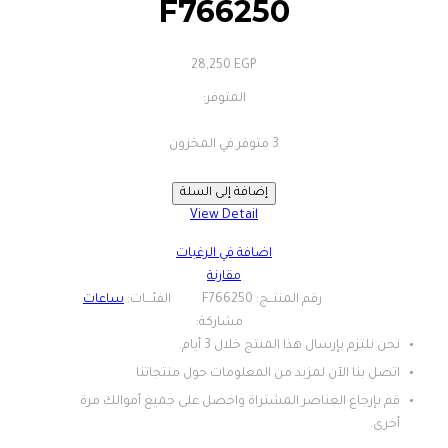
F766250
28,250
EGP
إضافة إلى السلة
View Detail
اضافة في الرغبات
مقارنة
ساعات
نحن نلتزم بإرسال هذا المنتج خلال 3 أيام.
اتصل بنا الآن لمزيد من المعلومات حول منتجاتنا
قم بإرجاع العناصر المشتراة واحصل على جميع أموالك مرة
أخرى.