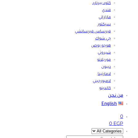
كلود بيرنارد
فندي
مازاراتي
سيكتور
فيرساس فيرساتشي
جي شوك
هوجو بوص
شيروتي
موريلاتو
ديبون
لامارتينا
لامبورجيني
كاندينو
من نحن
English
0
0
EGP