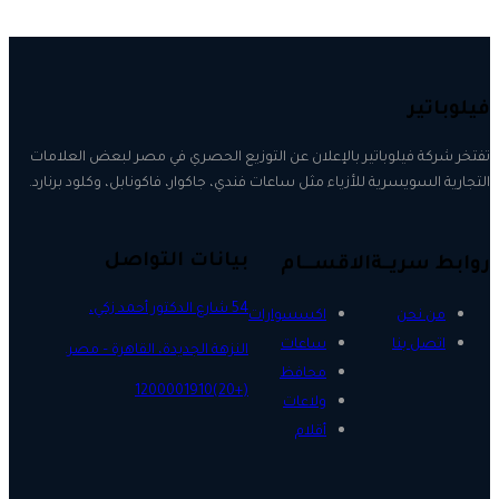
فيلوباتير
تفتخر شركة فيلوباتير بالإعلان عن التوزيع الحصري في مصر لبعض العلامات
التجارية السويسرية للأزياء مثل ساعات فندي، جاكوار، فاكونابل، وكلود برنارد.
بيانات التواصل
روابط سريــة
الاقســـام
54 شارع الدكتور أحمد زكي،
من نحن
اكسسوارات
اتصل بنا
ساعات
النزهة الجديدة، القاهرة – مصر.
محافظ
(+20)1200001910
ولاعات
أقلام