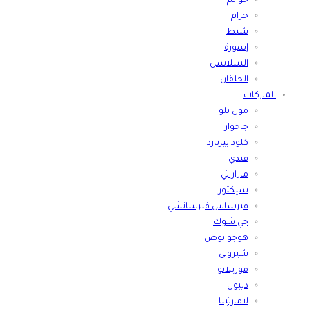
خواتم
حزام
شنط
إسورة
السلاسل
الحلقان
الماركات
مون بلو
جاجوار
كلود بيرنارد
فندي
مازاراتي
سيكتور
فيرساس فيرساتشي
جي شوك
هوجو بوص
شيروتي
موريلاتو
ديبون
لامارتينا