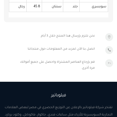
سويسري
جلد
سنتان
45.8
رجال
نحن نلتزم بإرسال هذا المنتج خلال 3 أيام.
اتصل بنا الآن لمزيد من المعلومات حول منتجاتنا
قم بإرجاع العناصر المشتراة واحصل على جميع أموالك
مرة أخرى.
فيلوباتير
تفتخر شركة فيلوباتير بالإعلان عن التوزيع الحصري في مصر لبعض العلامات
التجارية السويسرية للأزياء مثل ساعات فندي، جاكوار، فاكونابل، وكلود برنارد.