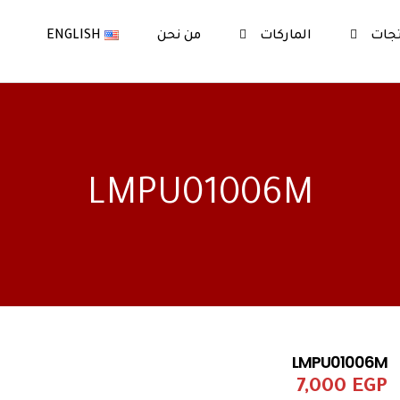
جات
الماركات
من نحن
ENGLISH
LMPU01006M
LMPU01006M
7,000
EGP