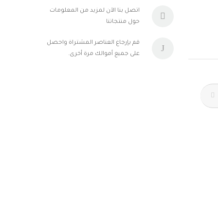
حزام
هوجو بوص
اتصل بنا الآن لمزيد من المعلومات
حول منتجاتنا
شنط
شيروتي
قم بإرجاع العناصر المشتراة واحصل
على جميع أموالك مرة أخرى.
إسورة
موريلاتو
ديبون
السلاسل
الحلقان
لامارتينا
لامبورجيني
كاندينو