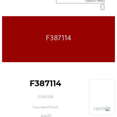
F387114
F387114
21,750
EGP
صناعة سويسرية