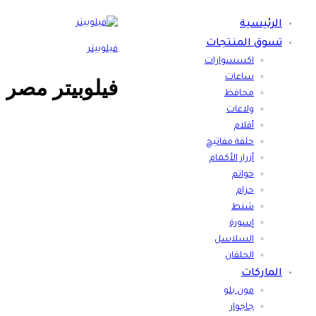
الرئيسية
تسوق المنتجات
فيلوبيتر
اكسسوارات
ساعات
فيلوبيتر مصر
محافظ
ولاعات
أقلام
حلقة مفاتيح
أزرار الأكمام
خواتم
حزام
شنط
إسورة
السلاسل
الحلقان
الماركات
مون بلو
جاجوار