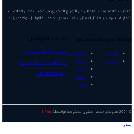
تفتخر شركة فيلوباتير بالإعلان عن التوزيع الحصري في مصر لبعض العلامات
التجارية السويسرية للأزياء مثل ساعات فندي، جاكوار، فاكونابل، وكلود برنارد.
بيانات التواصل
روابط سريــة
الاقســـام
54 شارع الدكتور أحمد زكي،
من نحن
اكسسوارات
اتصل بنا
ساعات
النزهة الجديدة، القاهرة – مصر.
محافظ
(+20)1200001910
ولاعات
أقلام
© 2024 فيلوبيتر. جميع الحقوق محفوظة بواسطة
S Plus