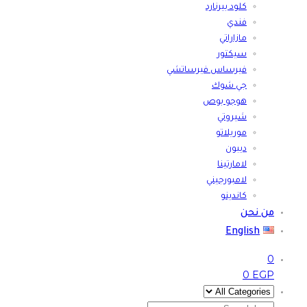
كلود بيرنارد
فندي
مازاراتي
سيكتور
فيرساس فيرساتشي
جي شوك
هوجو بوص
شيروتي
موريلاتو
ديبون
لامارتينا
لامبورجيني
كاندينو
من نحن
English
0
0
EGP