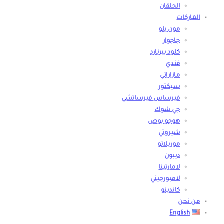
الحلقان
الماركات
مون بلو
جاجوار
كلود بيرنارد
فندي
مازاراتي
سيكتور
فيرساس فيرساتشي
جي شوك
هوجو بوص
شيروتي
موريلاتو
ديبون
لامارتينا
لامبورجيني
كاندينو
من نحن
English