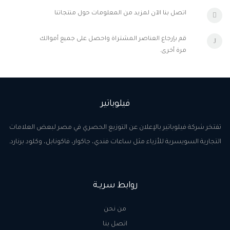
اتصل بنا الآن لمزيد من المعلومات حول منتجاتنا
قم بإرجاع العناصر المشتراة واحصل على جميع أموالك
مرة أخرى.
فيلوباتير
تفتخر شركة فيلوباتير بالإعلان عن التوزيع الحصري في مصر لبعض العلامات
التجارية السويسرية للأزياء مثل ساعات فندي، جاكوار، فاكونابل، وكلود برنارد.
روابط سريــة
من نحن
اتصل بنا