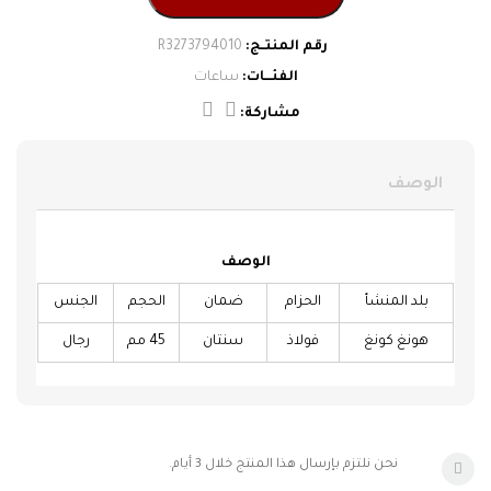
حزام
هوجو بوص
ساعات
شنط
شيروتي
إسورة
موريلاتو
الوصف
ديبون
السلاسل
الوصف
الحلقان
لامارتينا
بلد المنشأ
الحزام
ضمان
الحجم
الجنس
لامبورجيني
هونغ كونغ
فولاذ
سنتان
45 مم
رجال
كاندينو
نحن نلتزم بإرسال هذا المنتج خلال 3 أيام.